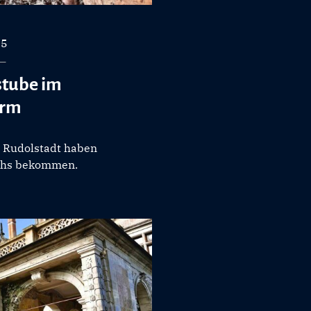
25
stube im
urm
n Rudolstadt haben
chs bekommen.