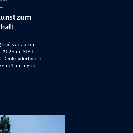
kunst zum
halt
 und versierter
 2025 im SIP I
en Denkmalerhalt in
rn in Thüringen