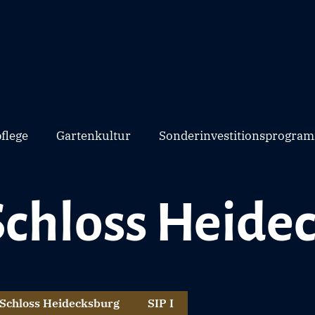
flege
Gartenkultur
Sonderinvestitionsprogram
Schloss Heide
Schloss Heidecksburg
SIP I