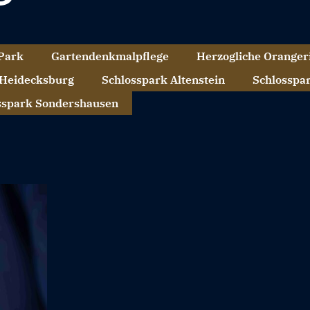
 Park
Gartendenkmalpflege
Herzogliche Oranger
 Heidecksburg
Schlosspark Altenstein
Schlosspa
sspark Sondershausen