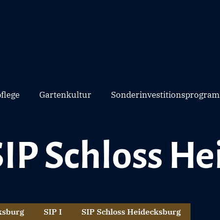
flege
Gartenkultur
Sonderinvestitionsprogram
SIP Schloss H
ksburg
SIP I
SIP Schloss Heidecksburg