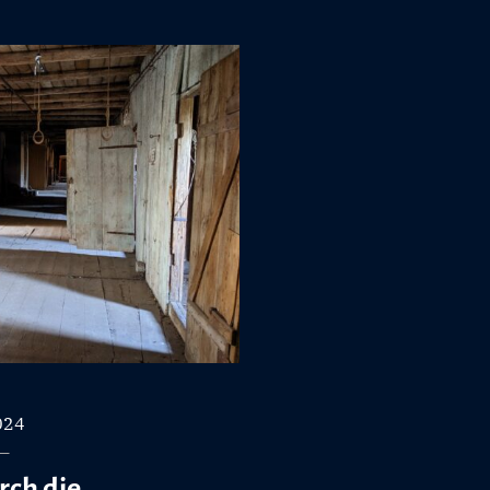
024
rch die