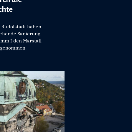
chte
n Rudolstadt haben
stehende Sanierung
amm I den Marstall
e genommen.