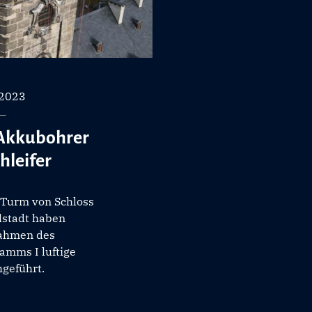
 2023
 Akkubohrer
hleifer
Turm von Schloss
lstadt haben
Rahmen des
amms I luftige
geführt.