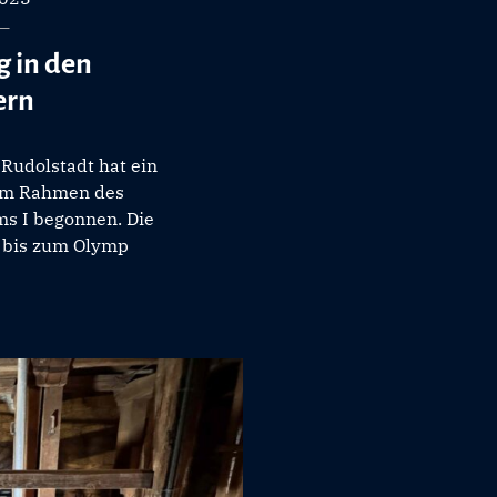
 in den
ern
 Rudolstadt hat ein
im Rahmen des
s I begonnen. Die
 bis zum Olymp