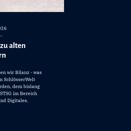
026
zu alten
rn
n wir Bilanz - was
 SchlösserWelt
erden, dem bislang
 STSG im Bereich
nd Digitales.