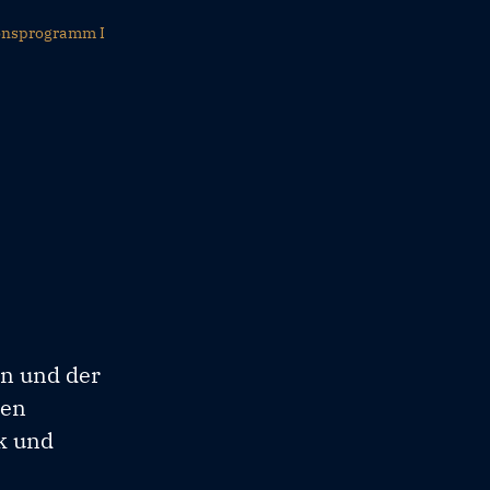
ionsprogramm I
en und der
ren
k und