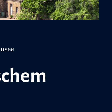
ensee
schem