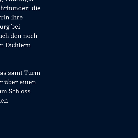
ahrhundert die
rin ihre
urg bei
auch den noch
n Dichtern
alas samt Turm
r über einen
um Schloss
hen