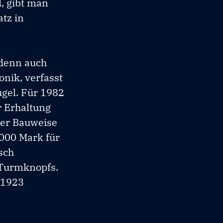
, gibt man
tz in
 denn auch
onik, verfasst
ugel. Für 1982
r Erhaltung
her Bauweise
.000 Mark für
sch
 Turmknopfs.
 1923