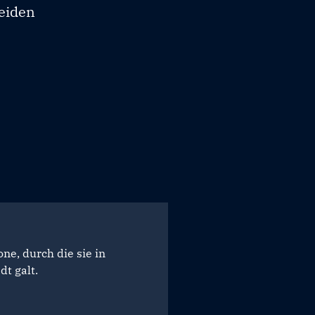
eiden
ne, durch die sie in
dt galt.