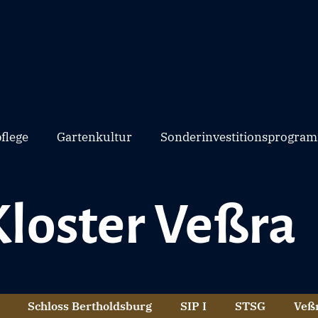
flege
Gartenkultur
Sonderinvestitionsprogram
Kloster Veßra
Schloss Bertholdsburg
SIP I
STSG
Veß