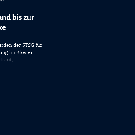
d bis zur
ke
urden der STSG für
ung im Kloster
traut,