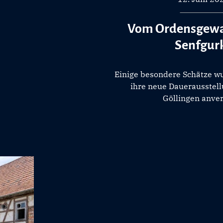
Vom Ordensgewan
Senfgur
Einige besondere Schätze w
ihre neue Dauerausstell
Göllingen anver