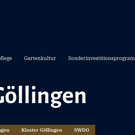
flege
Gartenkultur
Sonderinvestitionsprogram
Göllingen
ngen
Kloster Göllingen
SWDO