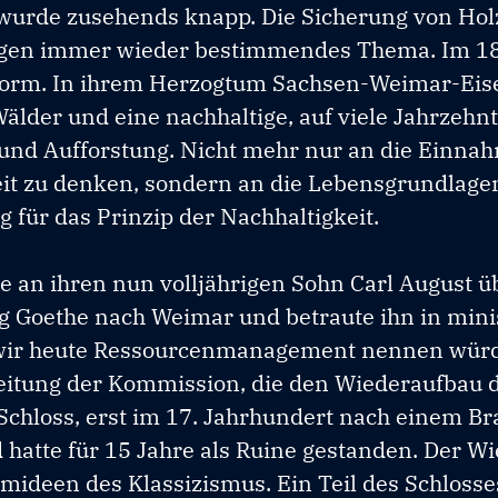
wurde zusehends knapp. Die Sicherung von Ho
ingen immer wieder bestimmendes Thema. Im 18
eform. In ihrem Herzogtum Sachsen-Weimar-Ei
Wälder und eine nachhaltige, auf viele Jahrzehn
und Aufforstung. Nicht mehr nur an die Einna
eit zu denken, sondern an die Lebensgrundlage
 für das Prinzip der Nachhaltigkeit.
 an ihren nun volljährigen Sohn Carl August üb
 Goethe nach Weimar und betraute ihn in minis
 wir heute Ressourcenmanagement nennen würd
Leitung der Kommission, die den Wiederaufbau
 Schloss, erst im 17. Jahrhundert nach einem B
hatte für 15 Jahre als Ruine gestanden. Der W
rmideen des Klassizismus. Ein Teil des Schlosse