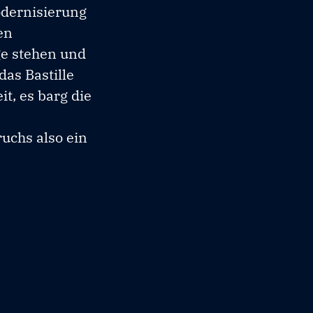
odernisierung
en
e stehen und
as Bastille
t, es barg die
uchs also ein