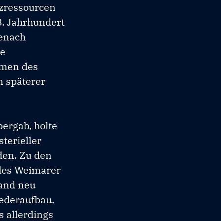
lzressourcen
. Jahrhundert
senach
te
hmen des
n späterer
ergab, holte
terieller
en. Zu den
 des Weimarer
rand neu
iederaufbau,
s allerdings