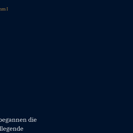
mm I
 begannen die
ndlegende