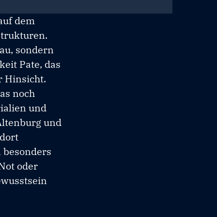
 auf dem
trukturen.
bau, sondern
eit Pate, das
 Hinsicht.
as noch
ialien und
Altenburg und
dort
n besonders
 Not oder
ewusstsein