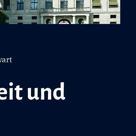
wart
eit und