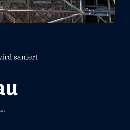
ird saniert
au
m I