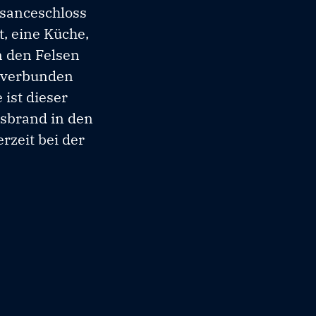
sanceschloss
, eine Küche,
n den Felsen
s verbunden
ist dieser
ssbrand in den
rzeit bei der