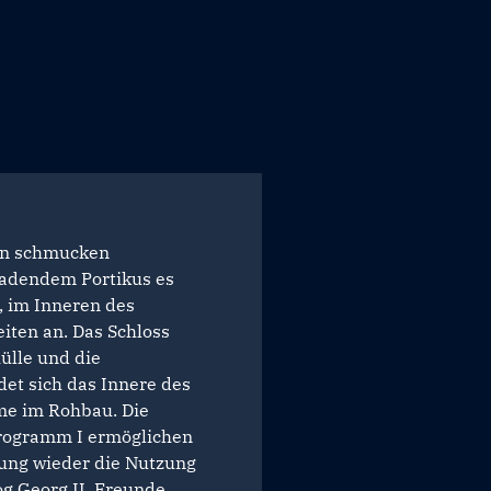
nen schmucken
ladendem Portikus es
t, im Inneren des
iten an. Das Schloss
ülle und die
det sich das Innere des
me im Rohbau. Die
rogramm I ermöglichen
ung wieder die Nutzung
og Georg II. Freunde